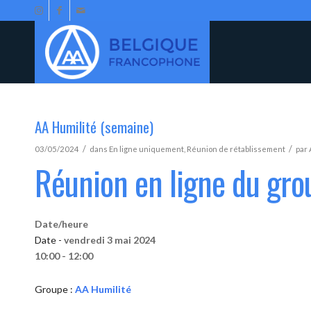
AA Humilité (semaine)
/
/
03/05/2024
dans
En ligne uniquement
,
Réunion de rétablissement
par
Réunion en ligne du gro
Date/heure
Date -
vendredi 3 mai 2024
10:00 - 12:00
Groupe :
AA Humilité