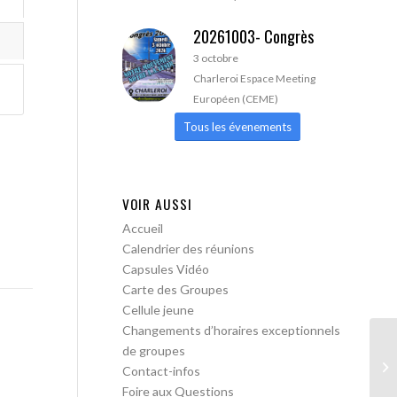
20261003- Congrès
3 octobre
Charleroi Espace Meeting
Européen (CEME)
Tous les évenements
VOIR AUSSI
Accueil
Calendrier des réunions
Capsules Vidéo
Carte des Groupes
Cellule jeune
Changements d’horaires exceptionnels
de groupes
AA
Contact-infos
Foire aux Questions