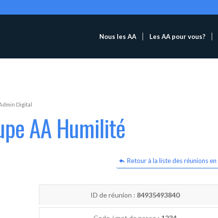
Nous les AA
Les AA pour vous?
Admin Digital
upe AA Humilité
Retour à la liste des réunions en 
ID de réunion :
84935493840
Code / mot de passe :
1234