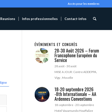
Accès pour les membres
Reunions
Infos professionnelles
Contact-infos
ÉVÈNEMENTS ET CONGRÈS
28-30 Août 2026 – Forum
Francophone Européen du
Service
28 août
-
30 août
MISE A JOUR: Centre ADDEPPA,
Vigy , Moselle
ligne
18-20 septembre 2026
-8th Internationale – AA
Ardennes Conventions
18 septembre
-
20 septembre
Hotel Vayamundo Houffalize