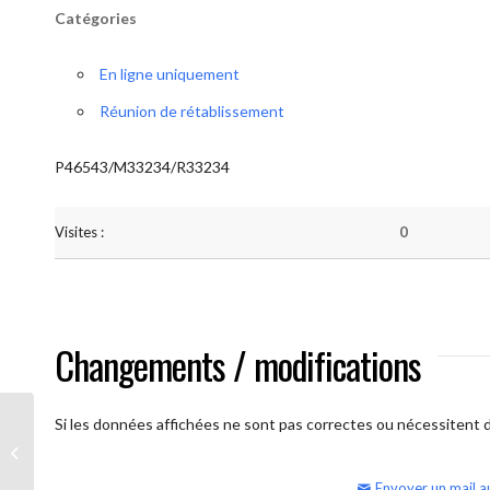
Catégories
En ligne uniquement
Réunion de rétablissement
P46543/M33234/R33234
Visites :
0
Changements / modifications
Si les données affichées ne sont pas correctes ou nécessitent d'
AA Humilité (semaine)
Envoyer un mail a