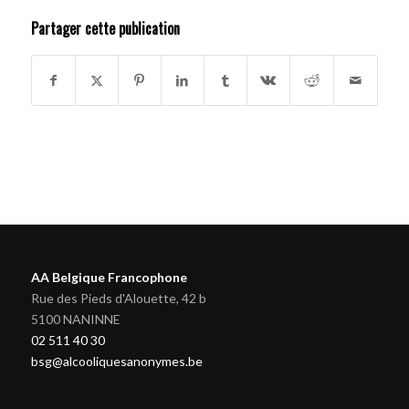
Partager cette publication
AA Belgique Francophone
Rue des Pieds d'Alouette, 42 b
5100 NANINNE
02 511 40 30
bsg@alcooliquesanonymes.be