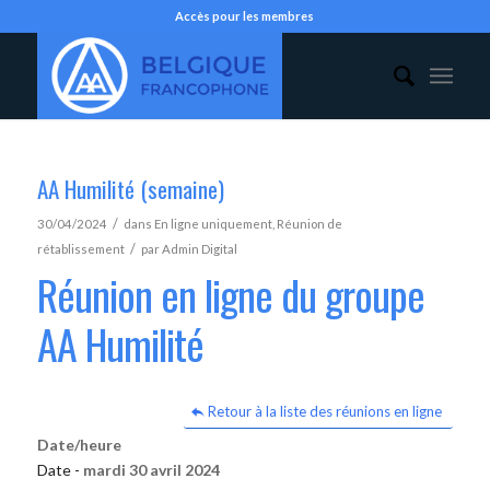
Accès pour les membres
AA Humilité (semaine)
/
30/04/2024
dans
En ligne uniquement
,
Réunion de
/
rétablissement
par
Admin Digital
Réunion en ligne du groupe
AA Humilité
Retour à la liste des réunions en ligne
Date/heure
Date -
mardi 30 avril 2024