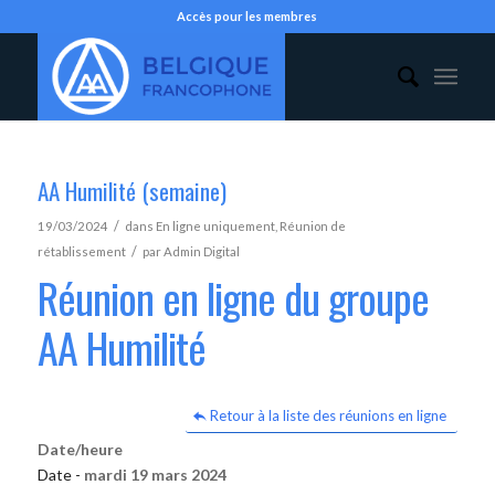
Accès pour les membres
AA Humilité (semaine)
/
19/03/2024
dans
En ligne uniquement
,
Réunion de
/
rétablissement
par
Admin Digital
Réunion en ligne du groupe
AA Humilité
Retour à la liste des réunions en ligne
Date/heure
Date -
mardi 19 mars 2024