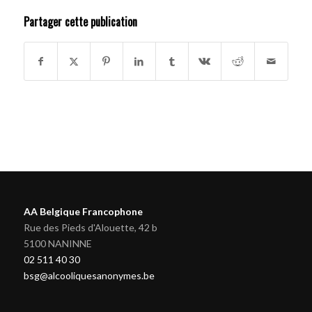
Partager cette publication
AA Belgique Francophone
Rue des Pieds d'Alouette, 42 b
5100 NANINNE
02 511 40 30
bsg@alcooliquesanonymes.be