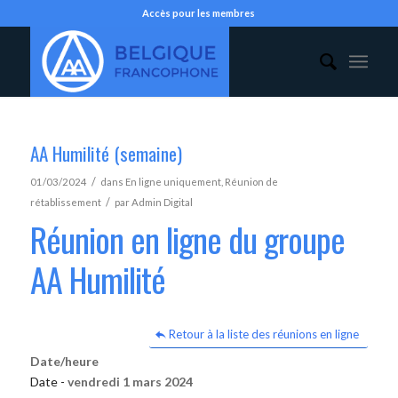
Accès pour les membres
AA Humilité (semaine)
/
01/03/2024
dans
En ligne uniquement
,
Réunion de
/
rétablissement
par
Admin Digital
Réunion en ligne du groupe
AA Humilité
Retour à la liste des réunions en ligne
Date/heure
Date -
vendredi 1 mars 2024