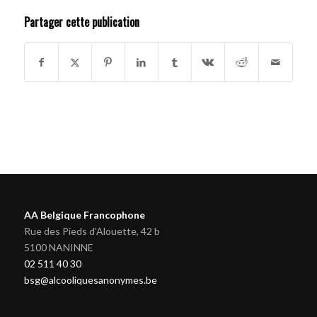
Partager cette publication
AA Belgique Francophone
Rue des Pieds d'Alouette, 42 b
5100 NANINNE
02 511 40 30
bsg@alcooliquesanonymes.be