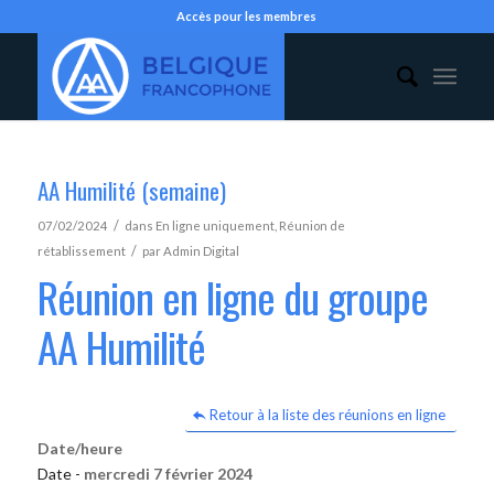
Accès pour les membres
AA Humilité (semaine)
/
07/02/2024
dans
En ligne uniquement
,
Réunion de
/
rétablissement
par
Admin Digital
Réunion en ligne du groupe
AA Humilité
Retour à la liste des réunions en ligne
Date/heure
Date -
mercredi 7 février 2024