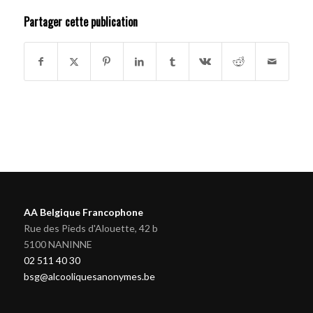
Partager cette publication
AA Belgique Francophone
Rue des Pieds d'Alouette, 42 b
5100 NANINNE
02 511 40 30
bsg@alcooliquesanonymes.be