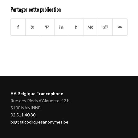
Partager cette publication
AA Belgique Francophone
Rue des Pieds d'Alouette, 42 b
5100 NANINNE
02 511 40 30
bsg@alcooliquesanonymes.be