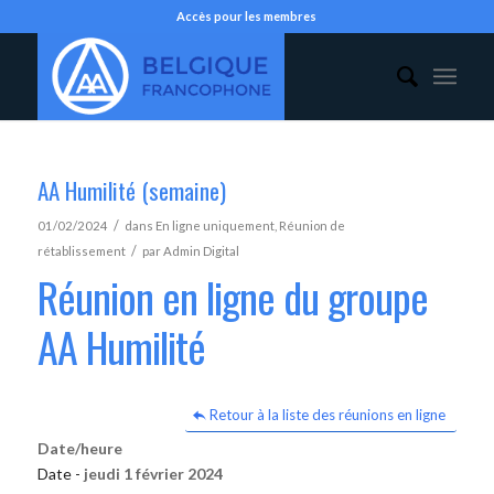
Accès pour les membres
AA Humilité (semaine)
/
01/02/2024
dans
En ligne uniquement
,
Réunion de
/
rétablissement
par
Admin Digital
Réunion en ligne du groupe
AA Humilité
Retour à la liste des réunions en ligne
Date/heure
Date -
jeudi 1 février 2024