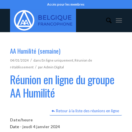
Accès pour les membres
AA Humilité (semaine)
/
04/01/2024
dans
En ligne uniquement
,
Réunion de
/
rétablissement
par
Admin Digital
Réunion en ligne du groupe
AA Humilité
Retour à la liste des réunions en ligne
Date/heure
Date -
jeudi 4 janvier 2024