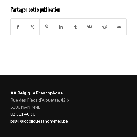
Partager cette publication
AA Belgique Francophone
Rue des Pieds d'Alouette, 42 b
5100 NANINNE
02 511 40 30
bsg@alcooliquesanonymes.be