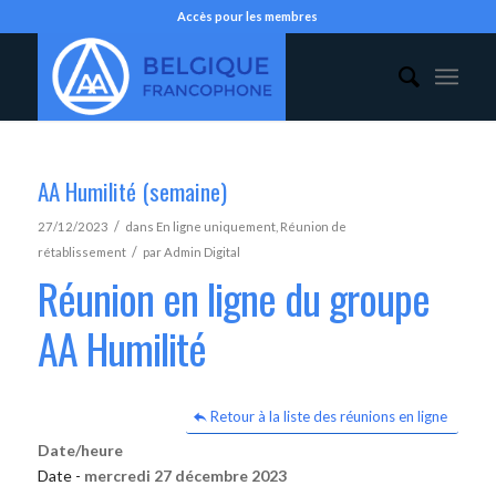
Accès pour les membres
AA Humilité (semaine)
/
27/12/2023
dans
En ligne uniquement
,
Réunion de
/
rétablissement
par
Admin Digital
Réunion en ligne du groupe
AA Humilité
Retour à la liste des réunions en ligne
Date/heure
Date -
mercredi 27 décembre 2023