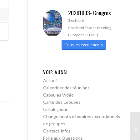
20261003- Congrès
3 octobre
Charleroi Espace Meeting
Européen (CEME)
Tous les évenements
VOIR AUSSI
Accueil
Calendrier des réunions
Capsules Vidéo
Carte des Groupes
Cellule jeune
Changements d’horaires exceptionnels
de groupes
AA
Contact-infos
Foire aux Questions