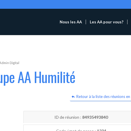
Nous les AA
Les AA pour vous?
Admin Digital
upe AA Humilité
Retour à la liste des réunions en 
ID de réunion :
84935493840
Code / mot de passe :
1234