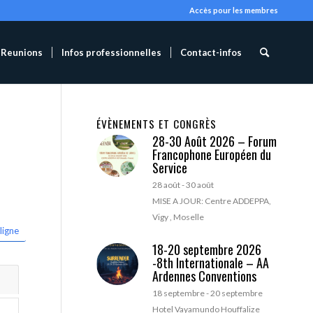
Accès pour les membres
Reunions
Infos professionnelles
Contact-infos
ÉVÈNEMENTS ET CONGRÈS
28-30 Août 2026 – Forum
Francophone Européen du
Service
28 août
-
30 août
MISE A JOUR: Centre ADDEPPA,
Vigy , Moselle
ligne
18-20 septembre 2026
-8th Internationale – AA
Ardennes Conventions
18 septembre
-
20 septembre
Hotel Vayamundo Houffalize