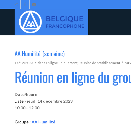
AA Humilité (semaine)
/
/
14/12/2023
dans
En ligne uniquement
,
Réunion de rétablissement
par
Réunion en ligne du gro
Date/heure
Date -
jeudi 14 décembre 2023
10:00 - 12:00
Groupe :
AA Humilité