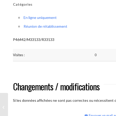
Catégories
En ligne uniquement
Réunion de rétablissement
P46442/M33133/R33133
Visites :
0
Changements / modifications
Si les données affichées ne sont pas correctes ou nécessitent d'
AA Humilité (semaine)
Envoyer un mail a