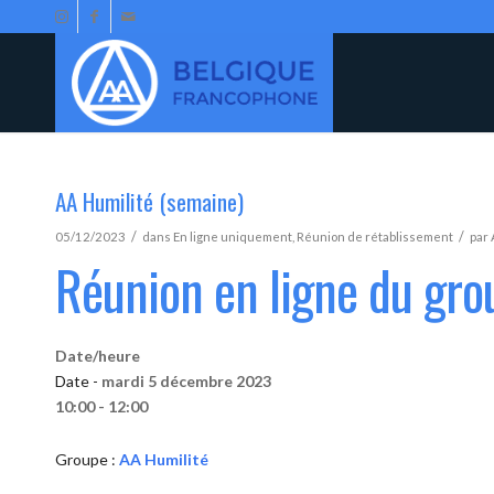
AA Humilité (semaine)
/
/
05/12/2023
dans
En ligne uniquement
,
Réunion de rétablissement
par
Réunion en ligne du gro
Date/heure
Date -
mardi 5 décembre 2023
10:00 - 12:00
Groupe :
AA Humilité