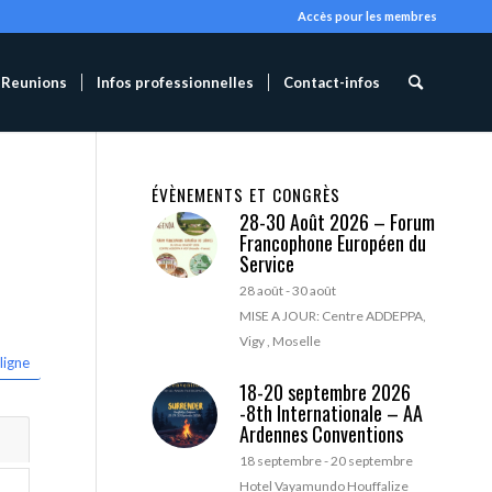
Accès pour les membres
Reunions
Infos professionnelles
Contact-infos
ÉVÈNEMENTS ET CONGRÈS
28-30 Août 2026 – Forum
Francophone Européen du
Service
28 août
-
30 août
MISE A JOUR: Centre ADDEPPA,
Vigy , Moselle
ligne
18-20 septembre 2026
-8th Internationale – AA
Ardennes Conventions
18 septembre
-
20 septembre
Hotel Vayamundo Houffalize