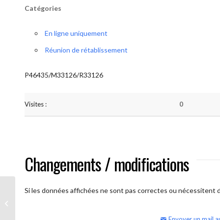
Catégories
En ligne uniquement
Réunion de rétablissement
P46435/M33126/R33126
Visites :
0
Changements / modifications
Si les données affichées ne sont pas correctes ou nécessitent d'
AA Humilité (semaine)
Envoyer un mail a