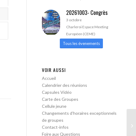
20261003- Congrès
3 octobre
Charleroi Espace Meeting
Européen (CEME)
Tous les évenements
VOIR AUSSI
Accueil
Calendrier des réunions
Capsules Vidéo
Carte des Groupes
Cellule jeune
Changements d’horaires exceptionnels
de groupes
AA
Contact-infos
Foire aux Questions