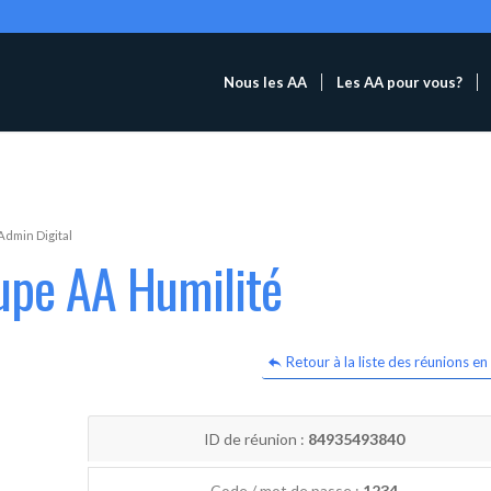
Nous les AA
Les AA pour vous?
Admin Digital
upe AA Humilité
Retour à la liste des réunions en 
ID de réunion :
84935493840
Code / mot de passe :
1234