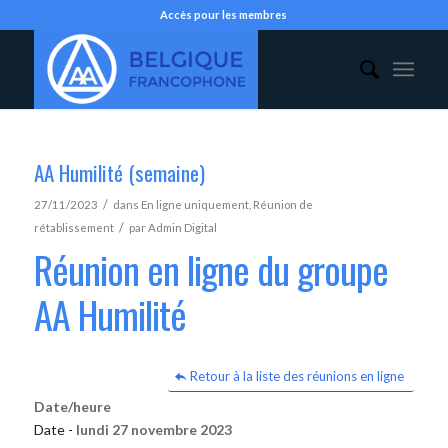
Accès pour les membres
AA Humilité (semaine)
/
27/11/2023
dans
En ligne uniquement
,
Réunion de
/
rétablissement
par
Admin Digital
Réunion en ligne du groupe
AA Humilité
Retour à la liste des réunions en ligne
Date/heure
Date -
lundi 27 novembre 2023