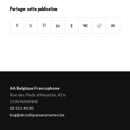
Partager cette publication
AA Belgique Francophone
Rue des Pieds d'Alouette, 42 b
5100 NANINNE
02 511 40 30
bsg@alcooliquesanonymes.be