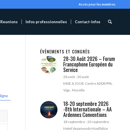
Accès pour les membres
Reunions
Infos professionnelles
Contact-infos
ÉVÈNEMENTS ET CONGRÈS
28-30 Août 2026 – Forum
Francophone Européen du
Service
28 août
-
30 août
MISE A JOUR: Centre ADDEPPA,
Vigy , Moselle
ligne
18-20 septembre 2026
-8th Internationale – AA
Ardennes Conventions
18 septembre
-
20 septembre
Hotel Vayamundo Houffalize