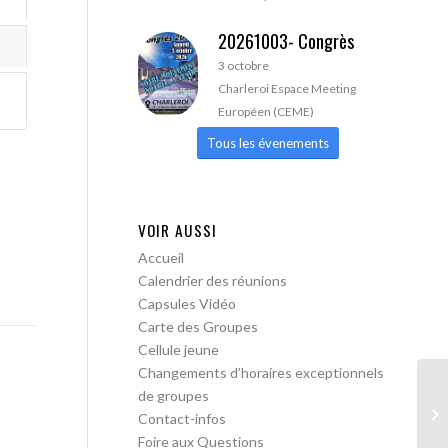
20261003- Congrès
3 octobre
Charleroi Espace Meeting
Européen (CEME)
Tous les évenements
VOIR AUSSI
Accueil
Calendrier des réunions
Capsules Vidéo
Carte des Groupes
Cellule jeune
Changements d’horaires exceptionnels
de groupes
AA
Contact-infos
Foire aux Questions