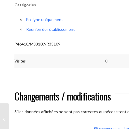
Catégories
En ligne uniquement
Réunion de rétablissement
P46418/M33109/R33109
Visites :
0
Changements / modifications
Si les données affichées ne sont pas correctes ou nécessitent d'
AA Humilité (semaine)
Envoyer un mail a