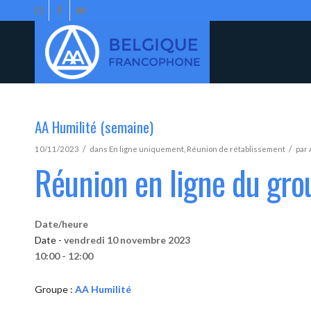
AA Humilité (semaine)
/
/
10/11/2023
dans
En ligne uniquement
,
Réunion de rétablissement
par
Réunion en ligne du gro
Date/heure
Date -
vendredi 10 novembre 2023
10:00 - 12:00
Groupe :
AA Humilité