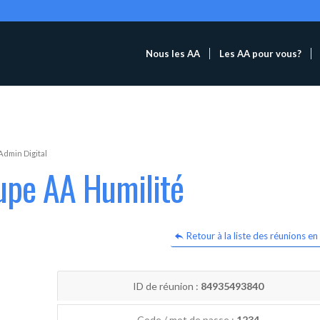
Nous les AA
Les AA pour vous?
Admin Digital
upe AA Humilité
Retour à la liste des réunions en 
ID de réunion :
84935493840
Code / mot de passe :
1234