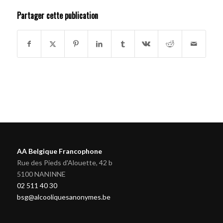
Partager cette publication
AA Belgique Francophone
Rue des Pieds d'Alouette, 42 b
5100 NANINNE
02 511 40 30
bsg@alcooliquesanonymes.be