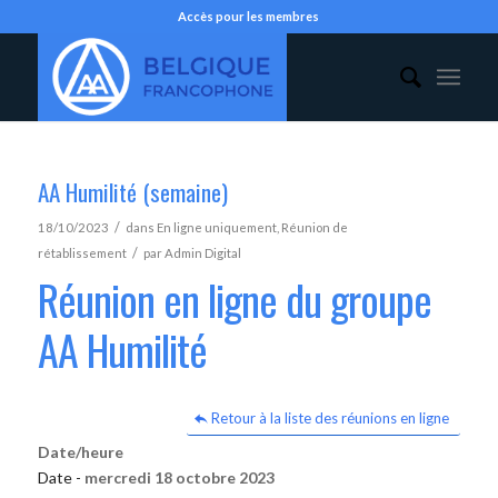
Accès pour les membres
AA Humilité (semaine)
/
18/10/2023
dans
En ligne uniquement
,
Réunion de
/
rétablissement
par
Admin Digital
Réunion en ligne du groupe
AA Humilité
Retour à la liste des réunions en ligne
Date/heure
Date -
mercredi 18 octobre 2023