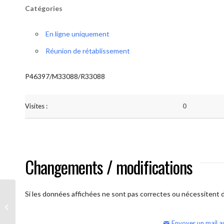
Catégories
En ligne uniquement
Réunion de rétablissement
P46397/M33088/R33088
Visites :
0
Changements / modifications
Si les données affichées ne sont pas correctes ou nécessitent d'
AA Humilité (semaine)
Envoyer un mail a