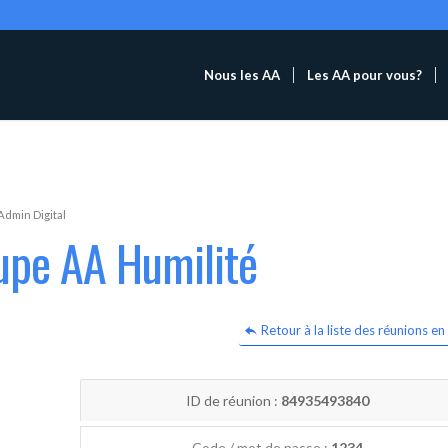
Nous les AA
Les AA pour vous?
Admin Digital
upe AA Humilité
Retour à la liste des réunions en 
ID de réunion :
84935493840
Code / mot de passe :
1234