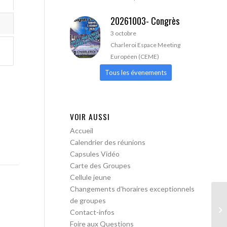
20261003- Congrès
3 octobre
Charleroi Espace Meeting
Européen (CEME)
Tous les évenements
VOIR AUSSI
Accueil
Calendrier des réunions
Capsules Vidéo
Carte des Groupes
Cellule jeune
Changements d’horaires exceptionnels
de groupes
AA
Contact-infos
Foire aux Questions