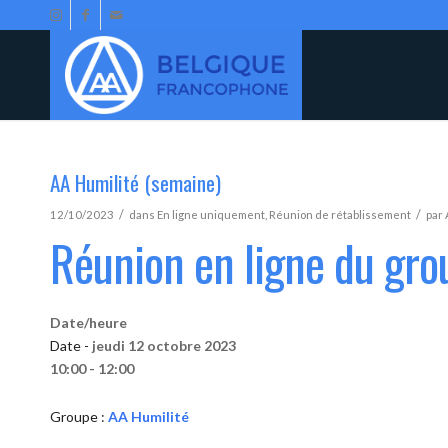
AA Humilité (semaine)
/
/
12/10/2023
dans
En ligne uniquement
,
Réunion de rétablissement
par
Réunion en ligne du gro
Date/heure
Date -
jeudi 12 octobre 2023
10:00 - 12:00
Groupe :
AA Humilité