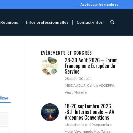
Accès pour les membres
Reunions
Infos professionnelles
Contact-infos
ÉVÈNEMENTS ET CONGRÈS
28-30 Août 2026 – Forum
Francophone Européen du
Service
28 août
-
30 août
MISE A JOUR: Centre ADDEPPA,
Vigy , Moselle
ligne
18-20 septembre 2026
-8th Internationale – AA
Ardennes Conventions
18 septembre
-
20 septembre
Hotel Vayamundo Houffalize