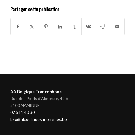
Partager cette publication
AA Belgique Francophone
Rue des Pieds d'Alouette, 42 b
5100 NANINNE
02 511 40 30
bsg@alcooliquesanonymes.be