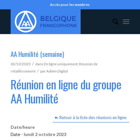
Accès pour les membres
AA Humilité (semaine)
/
02/10/2023
dans
En ligne uniquement
,
Réunion de
/
rétablissement
par
Admin Digital
Réunion en ligne du groupe
AA Humilité
Retour à la liste des réunions en ligne
Date/heure
Date -
lundi 2 octobre 2023