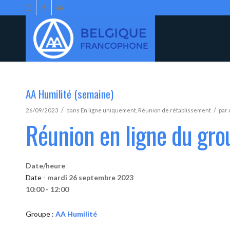
AA Humilité (semaine)
/
/
26/09/2023
dans
En ligne uniquement
,
Réunion de rétablissement
par
Réunion en ligne du gro
Date/heure
Date -
mardi 26 septembre 2023
10:00 - 12:00
Groupe :
AA Humilité