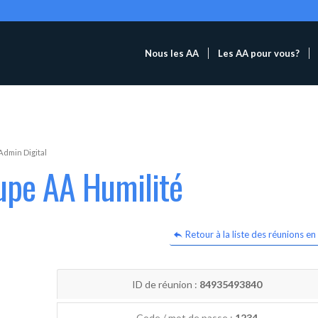
Nous les AA
Les AA pour vous?
Admin Digital
upe AA Humilité
Retour à la liste des réunions en 
ID de réunion :
84935493840
Code / mot de passe :
1234