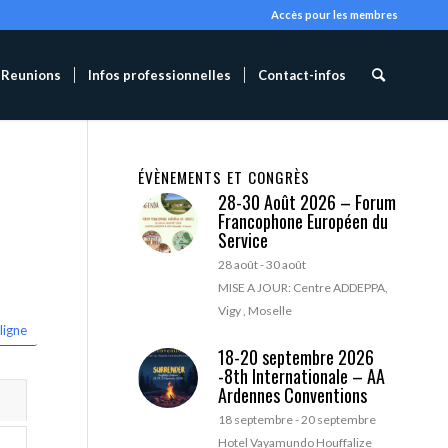
Accès pour les membres
Reunions
Infos professionnelles
Contact-infos
ÉVÈNEMENTS ET CONGRÈS
28-30 Août 2026 – Forum
Francophone Européen du
Service
28 août
-
30 août
MISE A JOUR: Centre ADDEPPA,
Vigy , Moselle
ligne
18-20 septembre 2026
-8th Internationale – AA
Ardennes Conventions
18 septembre
-
20 septembre
Hotel Vayamundo Houffalize