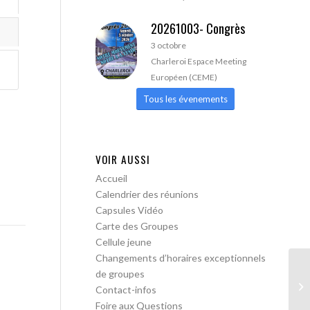
20261003- Congrès
3 octobre
Charleroi Espace Meeting
Européen (CEME)
Tous les évenements
VOIR AUSSI
Accueil
Calendrier des réunions
Capsules Vidéo
Carte des Groupes
Cellule jeune
Changements d’horaires exceptionnels
de groupes
AA
Contact-infos
Foire aux Questions