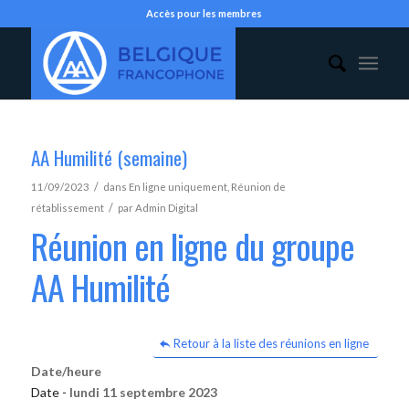
Accès pour les membres
AA Humilité (semaine)
/
11/09/2023
dans
En ligne uniquement
,
Réunion de
/
rétablissement
par
Admin Digital
Réunion en ligne du groupe
AA Humilité
Retour à la liste des réunions en ligne
Date/heure
Date -
lundi 11 septembre 2023