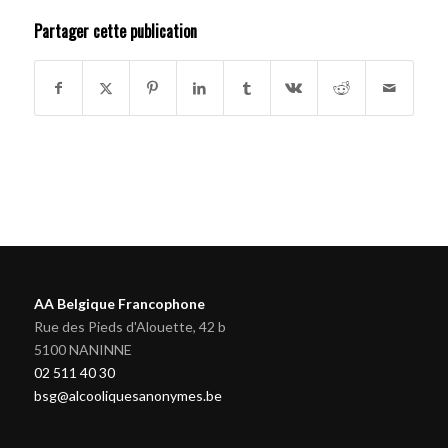
Partager cette publication
AA Belgique Francophone
Rue des Pieds d'Alouette, 42 b
5100 NANINNE
02 511 40 30
bsg@alcooliquesanonymes.be