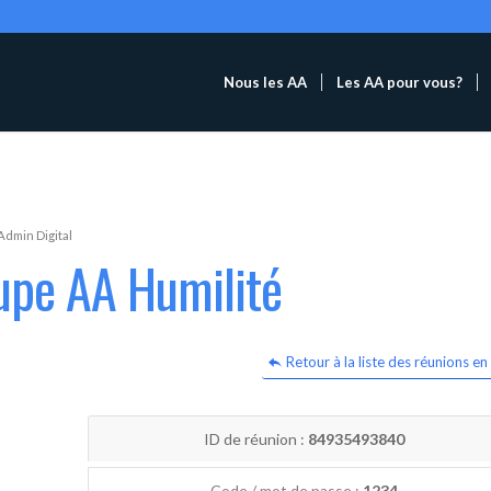
Nous les AA
Les AA pour vous?
Admin Digital
upe AA Humilité
Retour à la liste des réunions en 
ID de réunion :
84935493840
Code / mot de passe :
1234