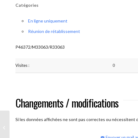
Catégories
En ligne uniquement
Réunion de rétablissement
P46372/M33063/R33063
Visites :
0
Changements / modifications
Si les données affichées ne sont pas correctes ou nécessitent d'
AA Humilité (semaine)
Envoyer un mail a