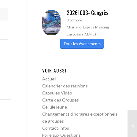
20261003- Congrès
3 octobre
Charleroi Espace Meeting
Européen (CEME)
Tous les évenements
VOIR AUSSI
Accueil
Calendrier des réunions
Capsules Vidéo
Carte des Groupes
Cellule jeune
Changements d’horaires exceptionnels
de groupes
AA
Contact-infos
Foire aux Questions