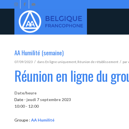
AA Humilité (semaine)
/
/
07/09/2023
dans
En ligne uniquement
,
Réunion de rétablissement
par
Réunion en ligne du gro
Date/heure
Date -
jeudi 7 septembre 2023
10:00 - 12:00
Groupe :
AA Humilité