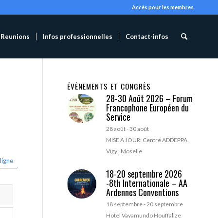
Accès pour les membres
Reunions
Infos professionnelles
Contact-infos
ÉVÈNEMENTS ET CONGRÈS
28-30 Août 2026 – Forum
Francophone Européen du
Service
28 août
-
30 août
MISE A JOUR: Centre ADDEPPA,
Vigy , Moselle
ligne
18-20 septembre 2026
-8th Internationale – AA
Ardennes Conventions
18 septembre
-
20 septembre
Hotel Vayamundo Houffalize