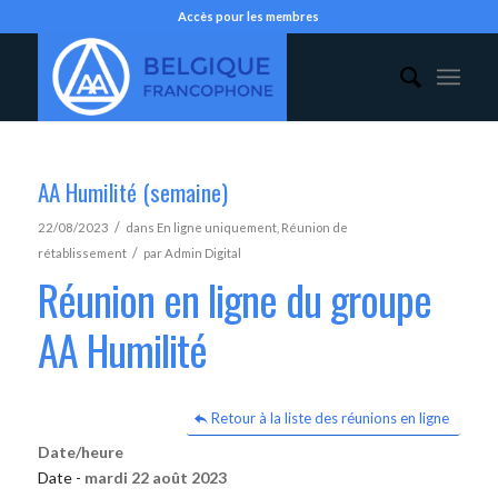
Accès pour les membres
AA Humilité (semaine)
/
22/08/2023
dans
En ligne uniquement
,
Réunion de
/
rétablissement
par
Admin Digital
Réunion en ligne du groupe
AA Humilité
Retour à la liste des réunions en ligne
Date/heure
Date -
mardi 22 août 2023