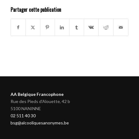
Partager cette publication
AA Belgique Francophone
Rue des Pieds d'Alouette, 42 b
5100 NANINNE
02 511 40 30
bsg@alcooliquesanonymes.be