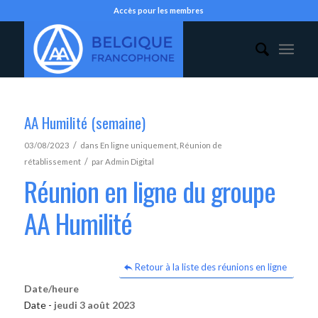
Accès pour les membres
AA Humilité (semaine)
/
03/08/2023
dans
En ligne uniquement
,
Réunion de
/
rétablissement
par
Admin Digital
Réunion en ligne du groupe
AA Humilité
Retour à la liste des réunions en ligne
Date/heure
Date -
jeudi 3 août 2023