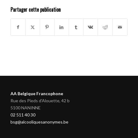
Partager cette publication
AA Belgique Francophone
Rue des Pieds d'Alouette, 42 b
5100 NANINNE
02 511 40 30
bsg@alcooliquesanonymes.be