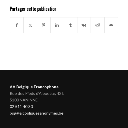
Partager cette publication
AA Belgique Francophone
Rue des Pieds d'Alouette, 42 b
5100 NANINNE
02 511 40 30
bsg@alcooliquesanonymes.be