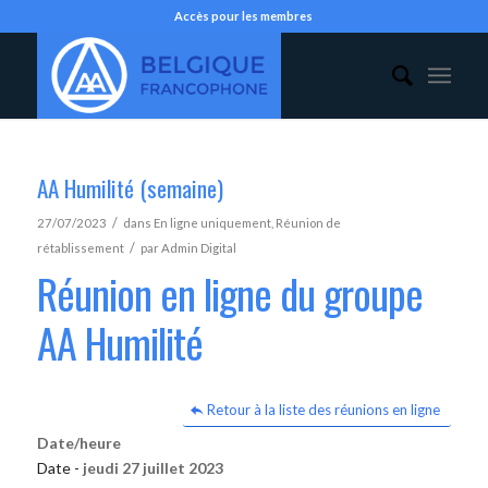
Accès pour les membres
AA Humilité (semaine)
/
27/07/2023
dans
En ligne uniquement
,
Réunion de
/
rétablissement
par
Admin Digital
Réunion en ligne du groupe
AA Humilité
Retour à la liste des réunions en ligne
Date/heure
Date -
jeudi 27 juillet 2023