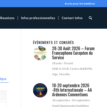
Accès pour les membres
Reunions
Infos professionnelles
Contact-infos
ÉVÈNEMENTS ET CONGRÈS
28-30 Août 2026 – Forum
Francophone Européen du
Service
28 août
-
30 août
MISE A JOUR: Centre ADDEPPA,
Vigy , Moselle
ligne
18-20 septembre 2026
-8th Internationale – AA
Ardennes Conventions
18 septembre
-
20 septembre
Hotel Vayamundo Houffalize