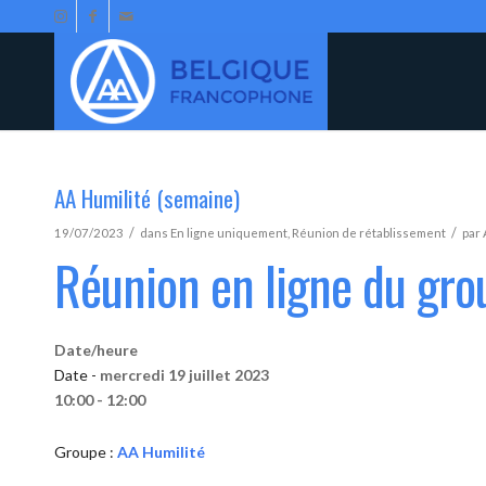
AA Humilité (semaine)
/
/
19/07/2023
dans
En ligne uniquement
,
Réunion de rétablissement
par
Réunion en ligne du gro
Date/heure
Date -
mercredi 19 juillet 2023
10:00 - 12:00
Groupe :
AA Humilité