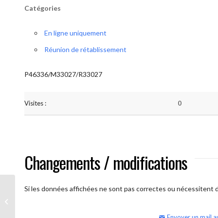
Catégories
En ligne uniquement
Réunion de rétablissement
P46336/M33027/R33027
Visites :
0
Changements / modifications
Si les données affichées ne sont pas correctes ou nécessitent d'
AA Humilité (semaine)
Envoyer un mail a