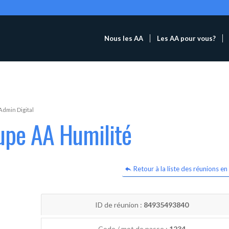
Nous les AA
Les AA pour vous?
Admin Digital
upe AA Humilité
Retour à la liste des réunions en 
ID de réunion :
84935493840
Code / mot de passe :
1234