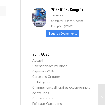
20261003- Congrès
3 octobre
Charleroi Espace Meeting
Européen (CEME)
Tous les évenements
VOIR AUSSI
Accueil
Calendrier des réunions
Capsules Vidéo
Carte des Groupes
Cellule jeune
Changements d’horaires exceptionnels
de groupes
AA
Contact-infos
Foire aux Questions