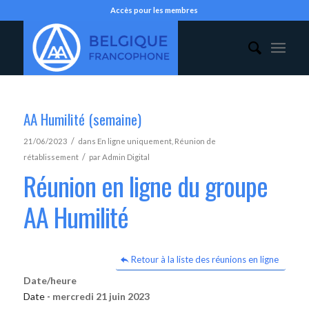
Accès pour les membres
AA Humilité (semaine)
/
21/06/2023
dans
En ligne uniquement
,
Réunion de
/
rétablissement
par
Admin Digital
Réunion en ligne du groupe
AA Humilité
Retour à la liste des réunions en ligne
Date/heure
Date -
mercredi 21 juin 2023