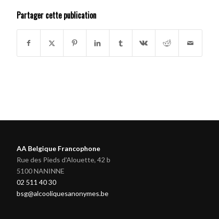
Partager cette publication
AA Belgique Francophone
Rue des Pieds d'Alouette, 42 b
5100 NANINNE
02 511 40 30
bsg@alcooliquesanonymes.be