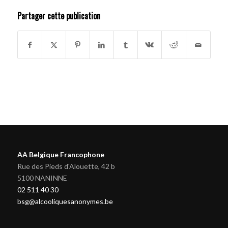
Partager cette publication
AA Belgique Francophone
Rue des Pieds d'Alouette, 42 b
5100 NANINNE
02 511 40 30
bsg@alcooliquesanonymes.be