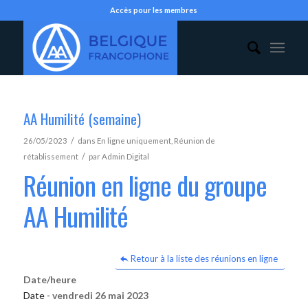
Accès pour les membres
AA Humilité (semaine)
/
26/05/2023
dans
En ligne uniquement
,
Réunion de
/
rétablissement
par
Admin Digital
Réunion en ligne du groupe
AA Humilité
Retour à la liste des réunions en ligne
Date/heure
Date -
vendredi 26 mai 2023