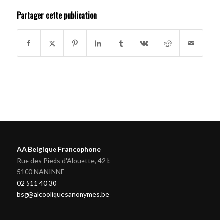
Partager cette publication
AA Belgique Francophone
Rue des Pieds d'Alouette, 42 b
5100 NANINNE
02 511 40 30
bsg@alcooliquesanonymes.be