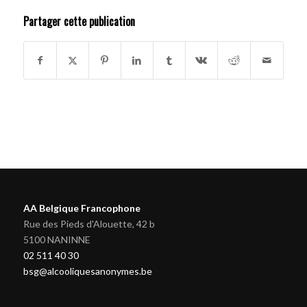
Partager cette publication
AA Belgique Francophone
Rue des Pieds d'Alouette, 42 b
5100 NANINNE
02 511 40 30
bsg@alcooliquesanonymes.be