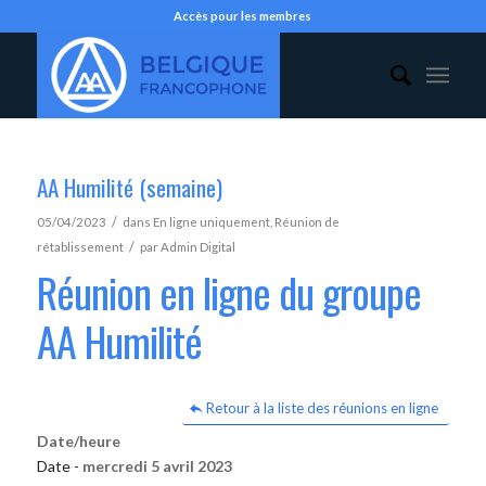
Accès pour les membres
AA Humilité (semaine)
/
05/04/2023
dans
En ligne uniquement
,
Réunion de
/
rétablissement
par
Admin Digital
Réunion en ligne du groupe
AA Humilité
Retour à la liste des réunions en ligne
Date/heure
Date -
mercredi 5 avril 2023