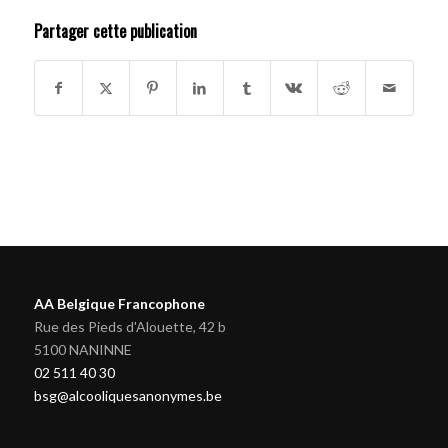
Partager cette publication
AA Belgique Francophone
Rue des Pieds d'Alouette, 42 b
5100 NANINNE
02 511 40 30
bsg@alcooliquesanonymes.be