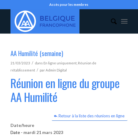
Accès pour les membres
AA Humilité (semaine)
/
21/03/2023
dans
En ligne uniquement
,
Réunion de
/
rétablissement
par
Admin Digital
Réunion en ligne du groupe
AA Humilité
Retour à la liste des réunions en ligne
Date/heure
Date -
mardi 21 mars 2023