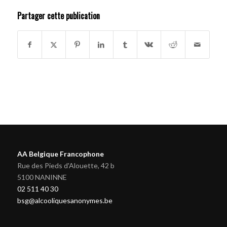
Partager cette publication
AA Belgique Francophone
Rue des Pieds d'Alouette, 42 b
5100 NANINNE
02 511 40 30
bsg@alcooliquesanonymes.be