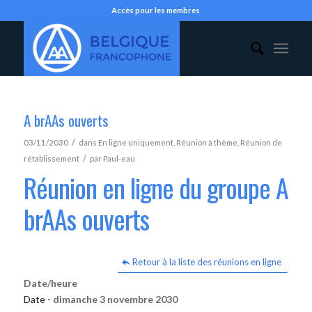
Accès pour les membres
A brAAs ouverts
/
03/11/2030
dans
En ligne uniquement
,
Réunion à thème
,
Réunion de
/
rétablissement
par
Paul-eau
Réunion en ligne du groupe A
brAAs ouverts
Retour à la liste des réunions en ligne
Date/heure
Date -
dimanche 3 novembre 2030