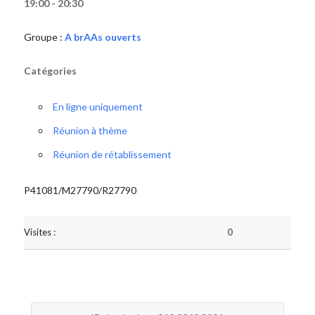
19:00 - 20:30
Groupe :
A brAAs ouverts
Catégories
En ligne uniquement
Réunion à thème
Réunion de rétablissement
P41081/M27790/R27790
Visites :
0