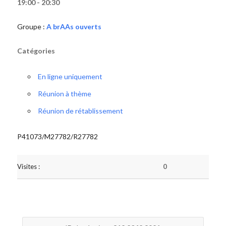
19:00 - 20:30
Groupe :
A brAAs ouverts
Catégories
En ligne uniquement
Réunion à thème
Réunion de rétablissement
P41073/M27782/R27782
Visites :
0