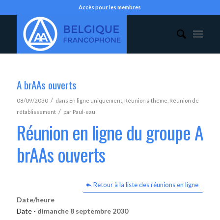
Accès pour les membres
A brAAs ouverts
/
08/09/2030
dans
En ligne uniquement
,
Réunion à thème
,
Réunion de
/
rétablissement
par
Paul-eau
Réunion en ligne du groupe A
brAAs ouverts
Retour à la liste des réunions en ligne
Date/heure
Date -
dimanche 8 septembre 2030