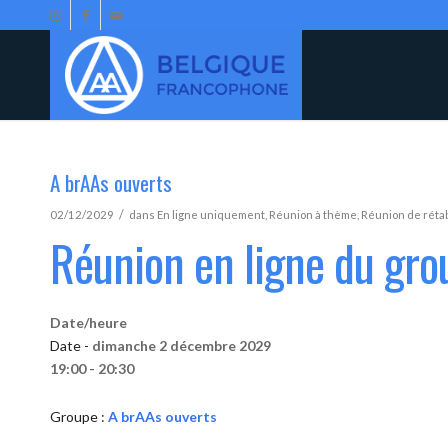
A brAAs ouverts
/
02/12/2029
dans
En ligne uniquement
,
Réunion à thème
,
Réunion de réta
Réunion en ligne du gro
Date/heure
Date -
dimanche 2 décembre 2029
19:00 - 20:30
Groupe :
A brAAs ouverts