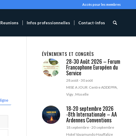
Accès pour les membres
Reunions
Infos professionnelles
Contact-infos
ÉVÈNEMENTS ET CONGRÈS
28-30 Août 2026 – Forum
Francophone Européen du
Service
28 août
-
30 août
MISE A JOUR: Centre ADDEPPA,
Vigy , Moselle
ligne
18-20 septembre 2026
-8th Internationale – AA
Ardennes Conventions
18 septembre
-
20 septembre
Hotel Vayamundo Houffalize