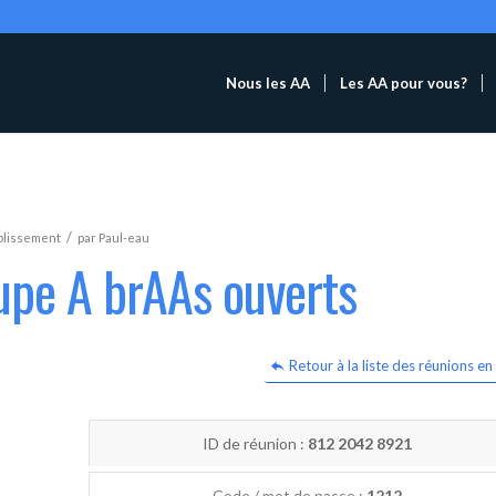
Nous les AA
Les AA pour vous?
/
blissement
par
Paul-eau
upe A brAAs ouverts
Retour à la liste des réunions en 
ID de réunion :
812 2042 8921
Code / mot de passe :
1212