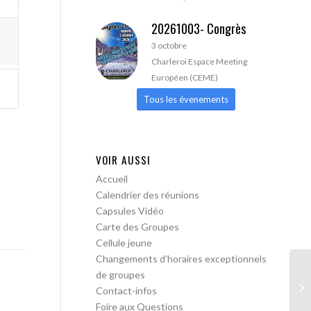
20261003- Congrès
3 octobre
Charleroi Espace Meeting
Européen (CEME)
Tous les évenements
VOIR AUSSI
Accueil
Calendrier des réunions
Capsules Vidéo
Carte des Groupes
Cellule jeune
Changements d’horaires exceptionnels
de groupes
A 
Contact-infos
Foire aux Questions