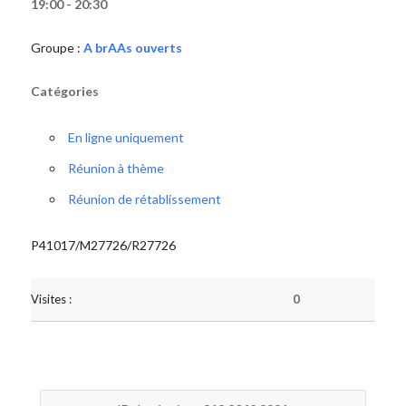
19:00 - 20:30
Groupe :
A brAAs ouverts
Catégories
En ligne uniquement
Réunion à thème
Réunion de rétablissement
P41017/M27726/R27726
Visites :
0