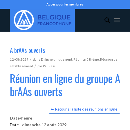
Accès pour les membres
A brAAs ouverts
/
12/08/2029
dans
En ligne uniquement
,
Réunion à thème
,
Réunion de
/
rétablissement
par
Paul-eau
Réunion en ligne du groupe A
brAAs ouverts
Retour à la liste des réunions en ligne
Date/heure
Date -
dimanche 12 août 2029