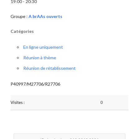
19:00 - 20:30
Groupe :
A brAAs ouverts
Catégories
En ligne uniquement
Réunion à thème
Réunion de rétablissement
P40997/M27706/R27706
Visites :
0