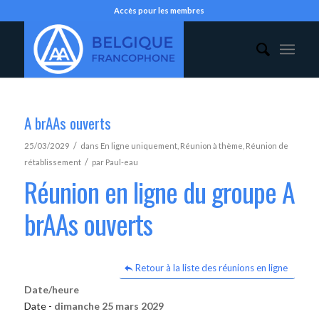
Accès pour les membres
A brAAs ouverts
/
25/03/2029
dans
En ligne uniquement
,
Réunion à thème
,
Réunion de
/
rétablissement
par
Paul-eau
Réunion en ligne du groupe A
brAAs ouverts
Retour à la liste des réunions en ligne
Date/heure
Date -
dimanche 25 mars 2029