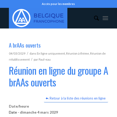
Accès pour les membres
A brAAs ouverts
/
04/03/2029
dans
En ligne uniquement
,
Réunion à thème
,
Réunion de
/
rétablissement
par
Paul-eau
Réunion en ligne du groupe A
brAAs ouverts
Retour à la liste des réunions en ligne
Date/heure
Date -
dimanche 4 mars 2029