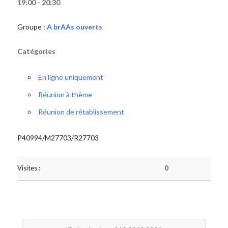
19:00 - 20:30
Groupe :
A brAAs ouverts
Catégories
En ligne uniquement
Réunion à thème
Réunion de rétablissement
P40994/M27703/R27703
Visites :
0