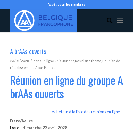
Accès pour les membres
A brAAs ouverts
/
23/04/2028
dans
En ligne uniquement
,
Réunion à thème
,
Réunion de
/
rétablissement
par
Paul-eau
Réunion en ligne du groupe A
brAAs ouverts
Retour à la liste des réunions en ligne
Date/heure
Date -
dimanche 23 avril 2028