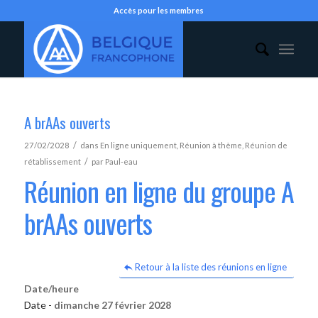
Accès pour les membres
A brAAs ouverts
/
27/02/2028
dans
En ligne uniquement
,
Réunion à thème
,
Réunion de
/
rétablissement
par
Paul-eau
Réunion en ligne du groupe A
brAAs ouverts
Retour à la liste des réunions en ligne
Date/heure
Date -
dimanche 27 février 2028