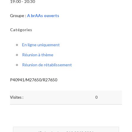
19:00 - 20:30
Groupe :
A brAAs ouverts
Catégories
En ligne uniquement
Réunion à thème
Réunion de rétablissement
P40941/M27650/R27650
Visites :
0