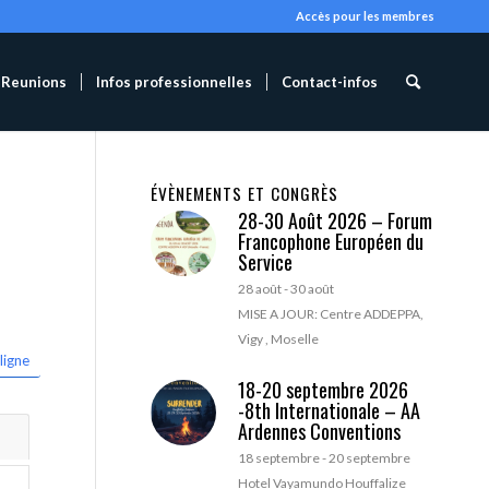
Accès pour les membres
Reunions
Infos professionnelles
Contact-infos
ÉVÈNEMENTS ET CONGRÈS
28-30 Août 2026 – Forum
Francophone Européen du
Service
28 août
-
30 août
MISE A JOUR: Centre ADDEPPA,
Vigy , Moselle
ligne
18-20 septembre 2026
-8th Internationale – AA
Ardennes Conventions
18 septembre
-
20 septembre
Hotel Vayamundo Houffalize