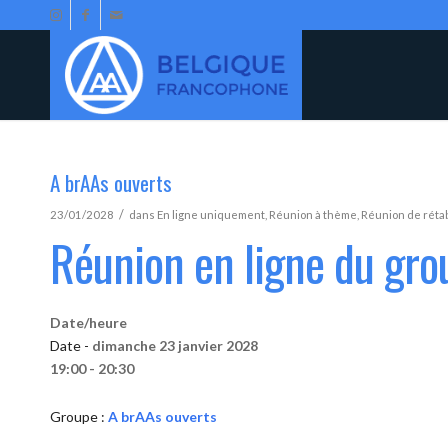
A brAAs ouverts
/
23/01/2028
dans
En ligne uniquement
,
Réunion à thème
,
Réunion de réta
Réunion en ligne du gro
Date/heure
Date -
dimanche 23 janvier 2028
19:00 - 20:30
Groupe :
A brAAs ouverts