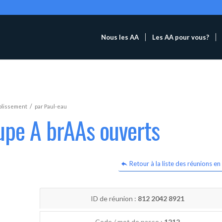
Nous les AA
Les AA pour vous?
/
blissement
par
Paul-eau
upe A brAAs ouverts
Retour à la liste des réunions en 
ID de réunion :
812 2042 8921
Code / mot de passe :
1212