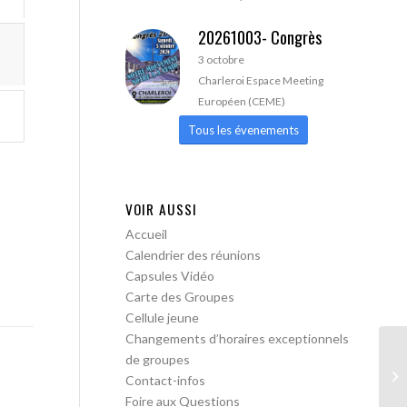
20261003- Congrès
3 octobre
Charleroi Espace Meeting
Européen (CEME)
Tous les évenements
VOIR AUSSI
Accueil
Calendrier des réunions
Capsules Vidéo
Carte des Groupes
Cellule jeune
Changements d’horaires exceptionnels
de groupes
A 
Contact-infos
Foire aux Questions