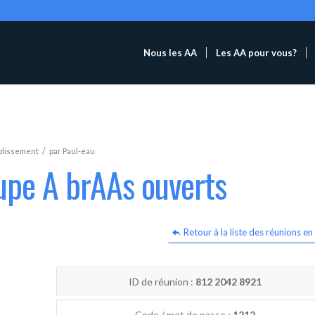
Nous les AA
Les AA pour vous?
/
blissement
par
Paul-eau
upe A brAAs ouverts
Retour à la liste des réunions en 
ID de réunion :
812 2042 8921
Code / mot de passe :
1212