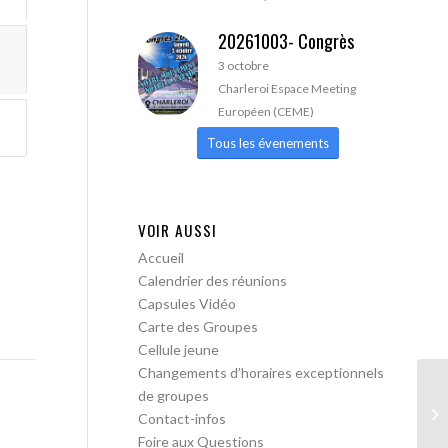
20261003- Congrès
3 octobre
Charleroi Espace Meeting
Européen (CEME)
Tous les évenements
VOIR AUSSI
Accueil
Calendrier des réunions
Capsules Vidéo
Carte des Groupes
Cellule jeune
Changements d’horaires exceptionnels
de groupes
A 
Contact-infos
Foire aux Questions