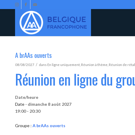
A brAAs ouverts
/
08/08/2027
dans
En ligne uniquement
,
Réunion à thème
,
Réunion de réta
Réunion en ligne du gro
Date/heure
Date -
dimanche 8 août 2027
19:00 - 20:30
Groupe :
A brAAs ouverts