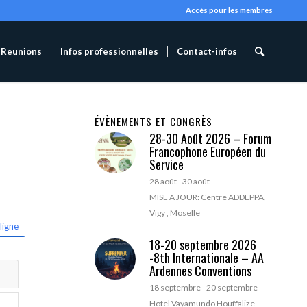
Accès pour les membres
Reunions
Infos professionnelles
Contact-infos
ÉVÈNEMENTS ET CONGRÈS
28-30 Août 2026 – Forum
Francophone Européen du
Service
28 août
-
30 août
MISE A JOUR: Centre ADDEPPA,
Vigy , Moselle
ligne
18-20 septembre 2026
-8th Internationale – AA
Ardennes Conventions
18 septembre
-
20 septembre
Hotel Vayamundo Houffalize