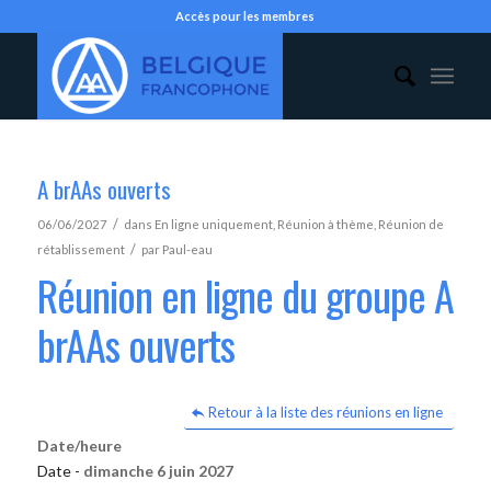
Accès pour les membres
A brAAs ouverts
/
06/06/2027
dans
En ligne uniquement
,
Réunion à thème
,
Réunion de
/
rétablissement
par
Paul-eau
Réunion en ligne du groupe A
brAAs ouverts
Retour à la liste des réunions en ligne
Date/heure
Date -
dimanche 6 juin 2027