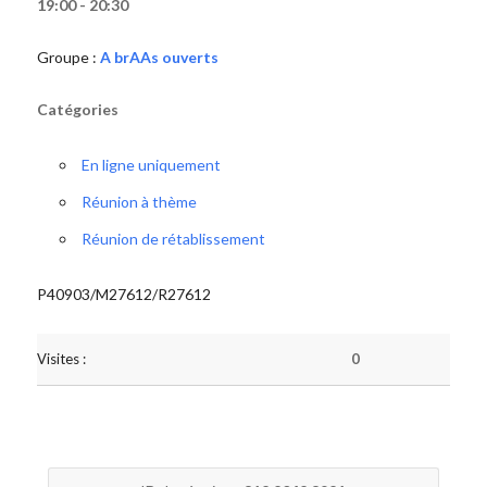
19:00 - 20:30
Groupe :
A brAAs ouverts
Catégories
En ligne uniquement
Réunion à thème
Réunion de rétablissement
P40903/M27612/R27612
Visites :
0