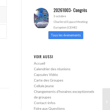
20261003- Congrès
3 octobre
Charleroi Espace Meeting
Européen (CEME)
Tous les évenements
VOIR AUSSI
Accueil
Calendrier des réunions
Capsules Vidéo
Carte des Groupes
Cellule jeune
Changements d’horaires exceptionnels
de groupes
A 
Contact-infos
Foire aux Questions