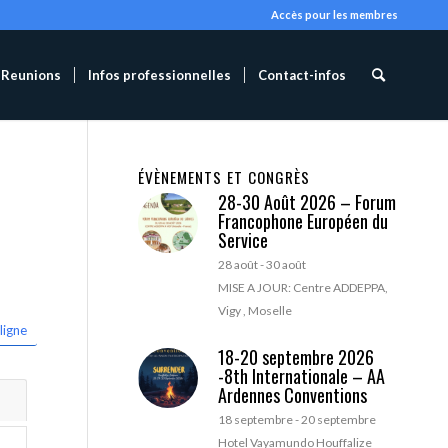
Accès pour les membres
Reunions
Infos professionnelles
Contact-infos
ÉVÈNEMENTS ET CONGRÈS
28-30 Août 2026 – Forum
Francophone Européen du
Service
28 août
-
30 août
MISE A JOUR: Centre ADDEPPA,
Vigy , Moselle
ligne
18-20 septembre 2026
-8th Internationale – AA
Ardennes Conventions
18 septembre
-
20 septembre
Hotel Vayamundo Houffalize