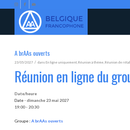
A brAAs ouverts
/
23/05/2027
dans
En ligne uniquement
,
Réunion à thème
,
Réunion de réta
Réunion en ligne du gro
Date/heure
Date -
dimanche 23 mai 2027
19:00 - 20:30
Groupe :
A brAAs ouverts