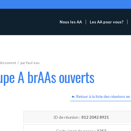
Nous les AA
Les AA pour vous?
/
blissement
par
Paul-eau
upe A brAAs ouverts
Retour à la liste des réunions en 
ID de réunion :
812 2042 8921
Code / mot de passe :
1212