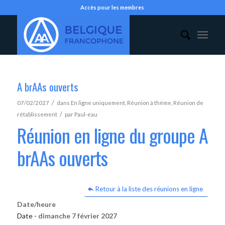
Accès pour les membres
A brAAs ouverts
/
07/02/2027
dans
En ligne uniquement
,
Réunion à thème
,
Réunion de
/
rétablissement
par
Paul-eau
Réunion en ligne du groupe A
brAAs ouverts
Retour à la liste des réunions en ligne
Date/heure
Date -
dimanche 7 février 2027