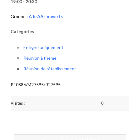
19:00 - 20:30
Groupe :
A brAAs ouverts
Catégories
En ligne uniquement
Réunion à thème
Réunion de rétablissement
P40886/M27595/R27595
Visites :
0