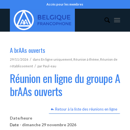
Accès pour les membres
A brAAs ouverts
/
29/11/2026
dans
En ligne uniquement
,
Réunion à thème
,
Réunion de
/
rétablissement
par
Paul-eau
Réunion en ligne du groupe A
brAAs ouverts
Retour à la liste des réunions en ligne
Date/heure
Date -
dimanche 29 novembre 2026