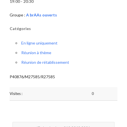
19:00 - 20:30
Groupe :
A brAAs ouverts
Catégories
En ligne uniquement
Réunion à thème
Réunion de rétablissement
P40876/M27585/R27585
Visites :
0