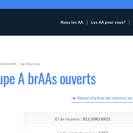
Nous les AA
Les AA pour vous?
/
blissement
par
Paul-eau
upe A brAAs ouverts
Retour à la liste des réunions en 
ID de réunion :
812 2042 8921
Code / mot de passe :
1212