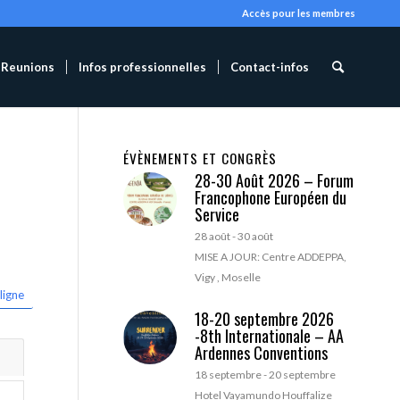
Accès pour les membres
Reunions
Infos professionnelles
Contact-infos
ÉVÈNEMENTS ET CONGRÈS
28-30 Août 2026 – Forum
Francophone Européen du
Service
28 août
-
30 août
MISE A JOUR: Centre ADDEPPA,
Vigy , Moselle
ligne
18-20 septembre 2026
-8th Internationale – AA
Ardennes Conventions
18 septembre
-
20 septembre
Hotel Vayamundo Houffalize