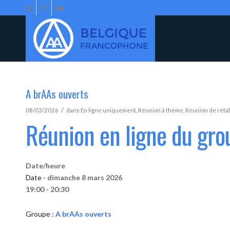
A brAAs ouverts
/
08/03/2026
dans
En ligne uniquement
,
Réunion à thème
,
Réunion de réta
Réunion en ligne du gro
Date/heure
Date -
dimanche 8 mars 2026
19:00 - 20:30
Groupe :
A brAAs ouverts