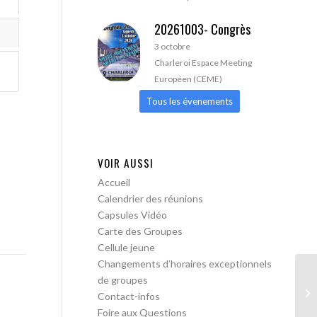
20261003- Congrès
3 octobre
Charleroi Espace Meeting
Européen (CEME)
Tous les évenements
VOIR AUSSI
Accueil
Calendrier des réunions
Capsules Vidéo
Carte des Groupes
Cellule jeune
Changements d’horaires exceptionnels
de groupes
A 
Contact-infos
Foire aux Questions