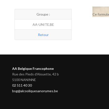
Groupe :
Ce formula
AA-UNITE.BE
Retour
AA Belgique Francophone
Rue des Pieds d'Alouette, 42 b
5100 NANINNE
02 511 40 30
bsg@alcooliquesanonymes.be