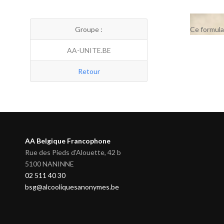
Groupe :
Ce formula
AA-UNITE.BE
Retour
AA Belgique Francophone
Rue des Pieds d'Alouette, 42 b
5100 NANINNE
02 511 40 30
bsg@alcooliquesanonymes.be